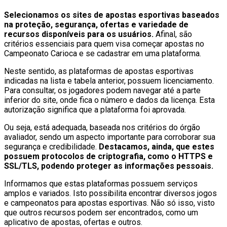
Selecionamos os sites de apostas esportivas baseados
na proteção, segurança, ofertas e variedade de
recursos disponíveis para os usuários.
Afinal, são
critérios essenciais para quem visa começar apostas no
Campeonato Carioca e se cadastrar em uma plataforma.
Neste sentido, as plataformas de apostas esportivas
indicadas na lista e tabela anterior, possuem licenciamento.
Para consultar, os jogadores podem navegar até a parte
inferior do site, onde fica o número e dados da licença. Esta
autorização significa que a plataforma foi aprovada.
Ou seja, está adequada, baseada nos critérios do órgão
avaliador, sendo um aspecto importante para corroborar sua
segurança e credibilidade.
Destacamos, ainda, que estes
possuem protocolos de criptografia, como o HTTPS e
SSL/TLS, podendo proteger as informações pessoais.
Informamos que estas plataformas possuem serviços
amplos e variados. Isto possibilita encontrar diversos jogos
e campeonatos para apostas esportivas. Não só isso, visto
que outros recursos podem ser encontrados, como um
aplicativo de apostas, ofertas e outros.