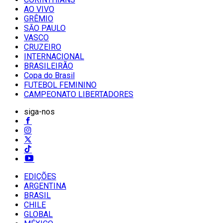
AO VIVO
GRÊMIO
SĀO PAULO
VASCO
CRUZEIRO
INTERNACIONAL
BRASILEIRÃO
Copa do Brasil
FUTEBOL FEMININO
CAMPEONATO LIBERTADORES
siga-nos
EDIÇÕES
ARGENTINA
BRASIL
CHILE
GLOBAL