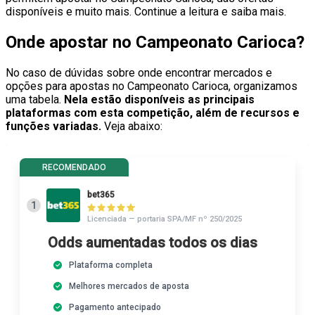
disponíveis e muito mais. Continue a leitura e saiba mais.
Onde apostar no Campeonato Carioca?
No caso de dúvidas sobre onde encontrar mercados e
opções para apostas no Campeonato Carioca, organizamos
uma tabela.
Nela estão disponíveis as principais
plataformas com esta competição, além de recursos e
funções variadas.
Veja abaixo: