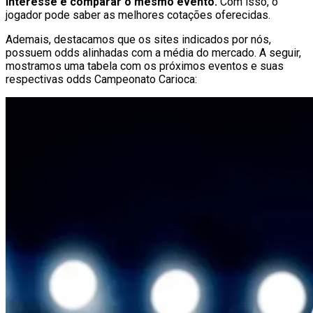
interesse e comparar o mesmo evento.
Com isso, o
jogador pode saber as melhores cotações oferecidas.
Ademais, destacamos que os sites indicados por nós,
possuem odds alinhadas com a média do mercado. A seguir,
mostramos uma tabela com os próximos eventos e suas
respectivas odds Campeonato Carioca: