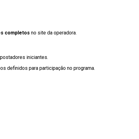
es completos
no site da operadora.
ostadores iniciantes.
rios definidos para participação no programa.