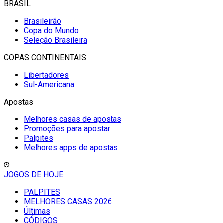
BRASIL
Brasileirão
Copa do Mundo
Seleção Brasileira
COPAS CONTINENTAIS
Libertadores
Sul-Americana
Apostas
Melhores casas de apostas
Promoções para apostar
Palpites
Melhores apps de apostas
JOGOS DE HOJE
PALPITES
MELHORES CASAS 2026
Últimas
CÓDIGOS