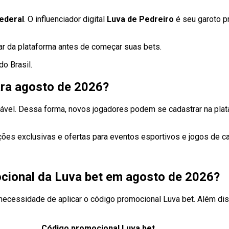
ederal
. O influenciador digital
Luva de Pedreiro
é seu garoto p
rar da plataforma antes de começar suas bets.
do Brasil.
ara agosto de 2026?
el. Dessa forma, novos jogadores podem se cadastrar na platafo
ões exclusivas e ofertas para eventos esportivos e jogos de ca
cional da Luva bet em agosto de 2026?
cessidade de aplicar o código promocional Luva bet. Além dis
Código promocional Luva bet