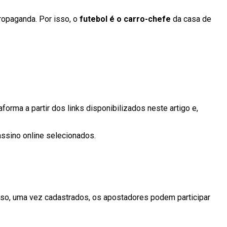
ropaganda. Por isso, o
futebol é o carro-chefe
da casa de
rma a partir dos links disponibilizados neste artigo e,
ssino online selecionados.
so, uma vez cadastrados, os apostadores podem participar