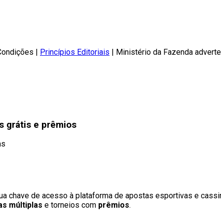
Condições |
Princípios Editoriais
| Ministério da Fazenda adverte
s grátis e prêmios
as
ua chave de acesso à plataforma de apostas esportivas e cassi
s múltiplas
e torneios com
prêmios
.