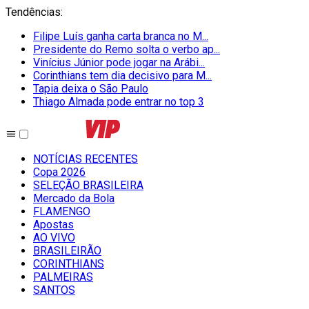
Tendências
:
Filipe Luís ganha carta branca no M...
Presidente do Remo solta o verbo ap...
Vinícius Júnior pode jogar na Arábi...
Corinthians tem dia decisivo para M...
Tapia deixa o São Paulo
Thiago Almada pode entrar no top 3
NOTÍCIAS RECENTES
Copa 2026
SELEÇÃO BRASILEIRA
Mercado da Bola
FLAMENGO
Apostas
AO VIVO
BRASILEIRÃO
CORINTHIANS
PALMEIRAS
SANTOS