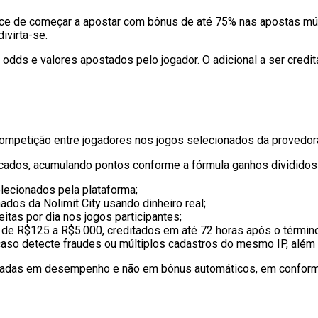
e de começar a apostar com bônus de até 75% nas apostas múlti
ivirta-se.
dds e valores apostados pelo jogador. O adicional a ser credit
mpetição entre jogadores nos jogos selecionados da provedora 
dicados, acumulando pontos conforme a fórmula ganhos divididos 
lecionados pela plataforma;
ados da Nolimit City usando dinheiro real;
itas por dia nos jogos participantes;
de R$125 a R$5.000, creditados em até 72 horas após o término
aso detecte fraudes ou múltiplos cadastros do mesmo IP, além
adas em desempenho e não em bônus automáticos, em conformida