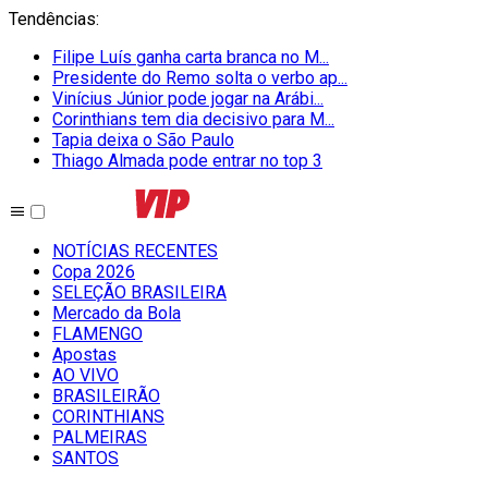
Tendências
:
Filipe Luís ganha carta branca no M...
Presidente do Remo solta o verbo ap...
Vinícius Júnior pode jogar na Arábi...
Corinthians tem dia decisivo para M...
Tapia deixa o São Paulo
Thiago Almada pode entrar no top 3
NOTÍCIAS RECENTES
Copa 2026
SELEÇÃO BRASILEIRA
Mercado da Bola
FLAMENGO
Apostas
AO VIVO
BRASILEIRÃO
CORINTHIANS
PALMEIRAS
SANTOS