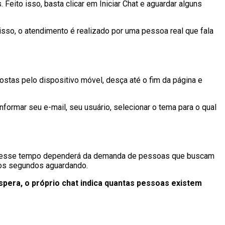
Feito isso, basta clicar em Iniciar Chat e aguardar alguns
isso, o atendimento é realizado por uma pessoa real que fala
ostas pelo dispositivo móvel, desça até o fim da página e
nformar seu e-mail, seu usuário, selecionar o tema para o qual
orque esse tempo dependerá da demanda de pessoas que buscam
cos segundos aguardando.
spera, o próprio chat indica quantas pessoas existem