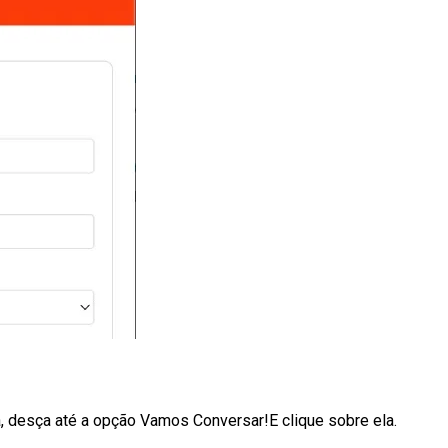
la, desça até a opção Vamos Conversar!E clique sobre ela.