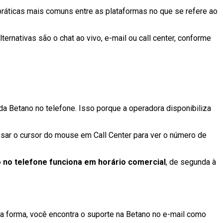
práticas mais comuns entre as plataformas no que se refere ao
ernativas são o chat ao vivo, e-mail ou call center, conforme
a Betano no telefone. Isso porque a operadora disponibiliza
assar o cursor do mouse em Call Center para ver o número de
 no telefone funciona em horário comercial
, de segunda à
sa forma, você encontra o suporte na Betano no e-mail como