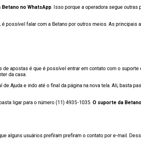
a Betano no WhatsApp
. Isso porque a operadora segue outras 
 possível falar com a Betano por outros meios. As principais alt
 de apostas é que é possível entrar em contato com o suporte d
ter da casa.
e Ajuda e indo até o final da página na nova tela. Ali, basta p
 basta ligar para o número (11) 4935-1035.
O suporte da Betano
ue alguns usuários prefiram prefiram o contato por e-mail. Des