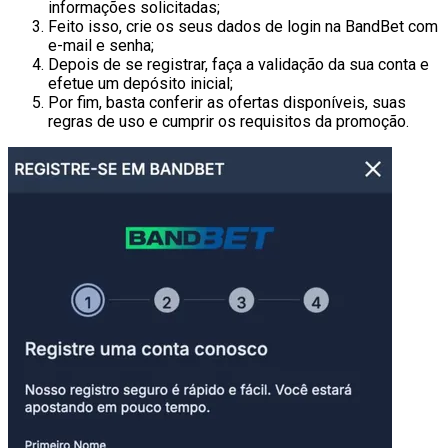
informações solicitadas;
Feito isso, crie os seus dados de login na BandBet com
e-mail e senha;
Depois de se registrar, faça a validação da sua conta e
efetue um depósito inicial;
Por fim, basta conferir as ofertas disponíveis, suas
regras de uso e cumprir os requisitos da promoção.