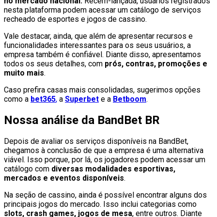
no mercado nacional.
Recém-lançada, usuários registrados
nesta plataforma podem acessar um catálogo de serviços
recheado de esportes e jogos de cassino.
Vale destacar, ainda, que além de apresentar recursos e
funcionalidades interessantes para os seus usuários, a
empresa também é confiável. Diante disso, apresentamos
todos os seus detalhes, com
prós, contras, promoções e
muito mais
.
Caso prefira casas mais consolidadas, sugerimos opções
como a
bet365
,
a
Superbet
e a
Betboom
.
Nossa análise da BandBet BR
Depois de avaliar os serviços disponíveis na BandBet,
chegamos à conclusão de que a empresa é uma alternativa
viável. Isso porque, por lá, os jogadores podem acessar um
catálogo com
diversas modalidades esportivas,
mercados e eventos disponíveis
.
Na seção de cassino, ainda é possível encontrar alguns dos
principais jogos do mercado. Isso inclui categorias como
slots, crash games, jogos de mesa
, entre outros. Diante