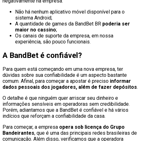
negativamente na empresa:
Não há nenhum aplicativo móvel disponível para o
sistema Android;
A quantidade de games da BandBet BR
poderia ser
maior no cassino
;
Os canais de suporte da empresa, em nossa
experiência, são pouco funcionais.
A BandBet é confiável?
Para quem está começando em uma nova empresa, ter
dúvidas sobre sua confiabilidade é um aspecto bastante
comum. Afinal, para começar a apostar é preciso
informar
dados pessoais dos jogadores, além de fazer depósitos
.
O detalhe é que ninguém quer arriscar seu dinheiro e
informações sensíveis em operadoras sem credibilidade.
Porém, adiantamos que a BandBet é confiável e há vários
indícios que reforçam a confiabilidade da casa.
Para começar, a empresa
opera sob licença do Grupo
Bandeirantes
, que é uma das principais redes brasileiras de
comunicação. Além disso, verificamos que a operadora