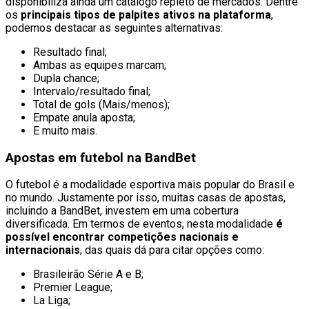
disponibiliza ainda um catálogo repleto de mercados. Dentre
os
principais tipos de palpites ativos na plataforma
,
podemos destacar as seguintes alternativas:
Resultado final;
Ambas as equipes marcam;
Dupla chance;
Intervalo/resultado final;
Total de gols (Mais/menos);
Empate anula aposta;
E muito mais.
Apostas em futebol na BandBet
O futebol é a modalidade esportiva mais popular do Brasil e
no mundo. Justamente por isso, muitas casas de apostas,
incluindo a BandBet, investem em uma cobertura
diversificada. Em termos de eventos, nesta modalidade
é
possível encontrar competições nacionais e
internacionais
, das quais dá para citar opções como:
Brasileirão Série A e B;
Premier League;
La Liga;