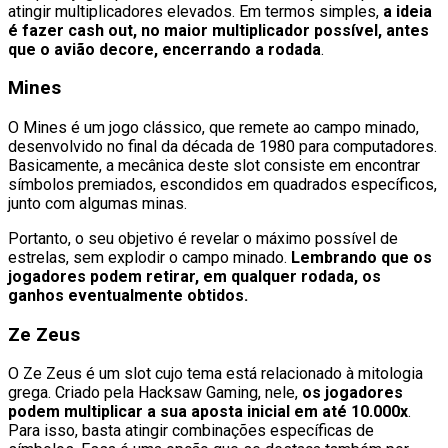
atingir multiplicadores elevados. Em termos simples,
a ideia
é fazer cash out, no maior multiplicador possível, antes
que o avião decore, encerrando a rodada
.
Mines
O Mines é um jogo clássico, que remete ao campo minado,
desenvolvido no final da década de 1980 para computadores.
Basicamente, a mecânica deste slot consiste em encontrar
símbolos premiados, escondidos em quadrados específicos,
junto com algumas minas.
Portanto, o seu objetivo é revelar o máximo possível de
estrelas, sem explodir o campo minado.
Lembrando que os
jogadores podem retirar, em qualquer rodada, os
ganhos eventualmente obtidos.
Ze Zeus
O Ze Zeus é um slot cujo tema está relacionado à mitologia
grega. Criado pela Hacksaw Gaming, nele,
os jogadores
podem multiplicar a sua aposta inicial em até 10.000x
.
Para isso, basta atingir combinações específicas de