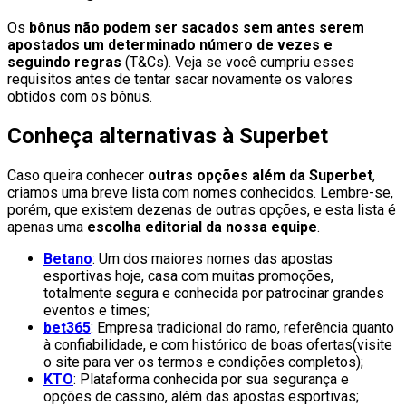
Os
bônus não podem ser sacados sem antes serem
apostados um determinado número de vezes e
seguindo regras
(T&Cs). Veja se você cumpriu esses
requisitos antes de tentar sacar novamente os valores
obtidos com os bônus.
Conheça alternativas à Superbet
Caso queira conhecer
outras opções além da Superbet
,
criamos uma breve lista com nomes conhecidos. Lembre-se,
porém, que existem dezenas de outras opções, e esta lista é
apenas uma
escolha editorial da nossa equipe
.
Betano
: Um dos maiores nomes das apostas
esportivas hoje, casa com muitas promoções,
totalmente segura e conhecida por patrocinar grandes
eventos e times;
bet365
: Empresa tradicional do ramo, referência quanto
à confiabilidade, e com histórico de boas ofertas(visite
o site para ver os termos e condições completos);
KTO
: Plataforma conhecida por sua segurança e
opções de cassino, além das apostas esportivas;