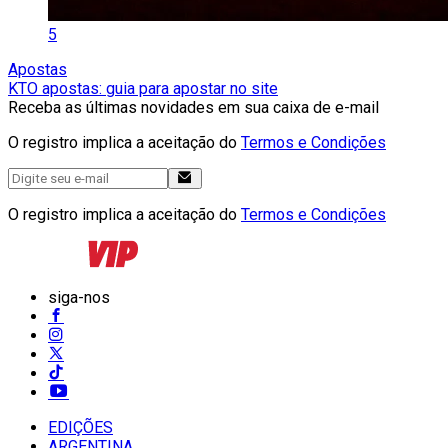
5
Apostas
KTO apostas: guia para apostar no site
Receba as últimas novidades em sua caixa de e-mail
O registro implica a aceitação do
Termos e Condições
O registro implica a aceitação do
Termos e Condições
siga-nos
EDIÇÕES
ARGENTINA