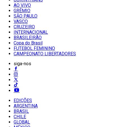
AO VIVO
GRÊMIO
SĀO PAULO
VASCO
CRUZEIRO
INTERNACIONAL
BRASILEIRÃO
Copa do Brasil
FUTEBOL FEMININO
CAMPEONATO LIBERTADORES
siga-nos
EDIÇÕES
ARGENTINA
BRASIL
CHILE
GLOBAL