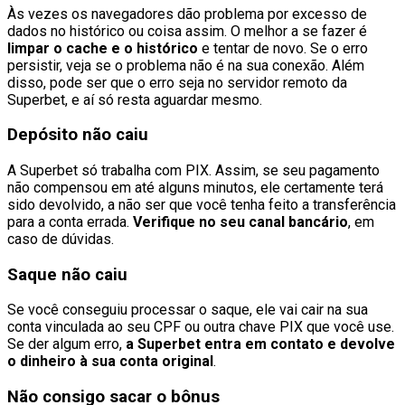
Às vezes os navegadores dão problema por excesso de
dados no histórico ou coisa assim. O melhor a se fazer é
limpar o cache e o histórico
e tentar de novo. Se o erro
persistir, veja se o problema não é na sua conexão. Além
disso, pode ser que o erro seja no servidor remoto da
Superbet, e aí só resta aguardar mesmo.
Depósito não caiu
A Superbet só trabalha com PIX. Assim, se seu pagamento
não compensou em até alguns minutos, ele certamente terá
sido devolvido, a não ser que você tenha feito a transferência
para a conta errada.
Verifique no seu canal bancário
, em
caso de dúvidas.
Saque não caiu
Se você conseguiu processar o saque, ele vai cair na sua
conta vinculada ao seu CPF ou outra chave PIX que você use.
Se der algum erro,
a Superbet entra em contato e devolve
o dinheiro à sua conta original
.
Não consigo sacar o bônus