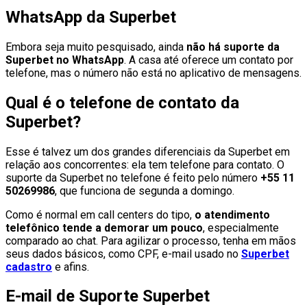
WhatsApp da Superbet
Embora seja muito pesquisado, ainda
não há suporte da
Superbet no WhatsApp
. A casa até oferece um contato por
telefone, mas o número não está no aplicativo de mensagens.
Qual é o telefone de contato da
Superbet?
Esse é talvez um dos grandes diferenciais da Superbet em
relação aos concorrentes: ela tem telefone para contato. O
suporte da Superbet no telefone é feito pelo número
+55 11
50269986
, que funciona de segunda a domingo.
Como é normal em call centers do tipo,
o atendimento
telefônico tende a demorar um pouco
, especialmente
comparado ao chat. Para agilizar o processo, tenha em mãos
seus dados básicos, como CPF, e-mail usado no
Superbet
cadastro
e afins.
E-mail de Suporte Superbet