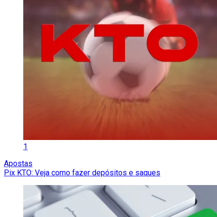
1
Apostas
Pix KTO: Veja como fazer depósitos e saques