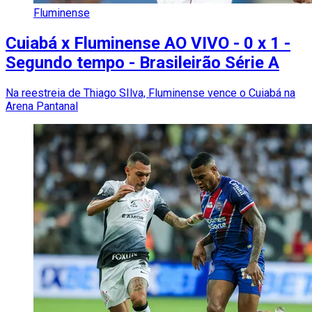
Fluminense
Cuiabá x Fluminense AO VIVO - 0 x 1 -
Segundo tempo - Brasileirão Série A
Na reestreia de Thiago SIlva, Fluminense vence o Cuiabá na
Arena Pantanal