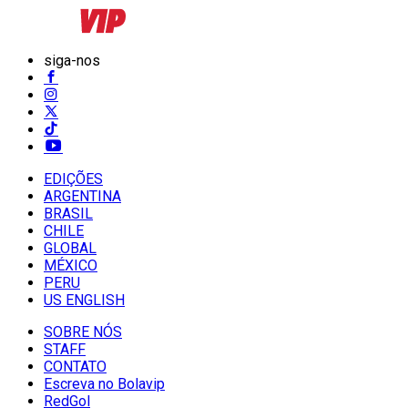
siga-nos
EDIÇÕES
ARGENTINA
BRASIL
CHILE
GLOBAL
MÉXICO
PERU
US ENGLISH
SOBRE NÓS
STAFF
CONTATO
Escreva no Bolavip
RedGol