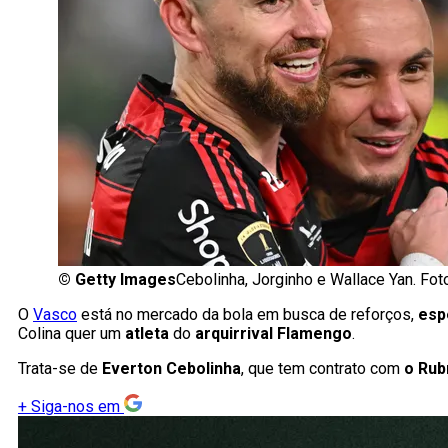
©
Getty Images
Cebolinha, Jorginho e Wallace Yan. Fot
O
Vasco
está no mercado da bola em busca de reforços,
esp
Colina quer um
atleta
do
arquirrival Flamengo
.
Trata-se de
Everton Cebolinha
, que tem contrato com
o Rub
+
Siga-nos em