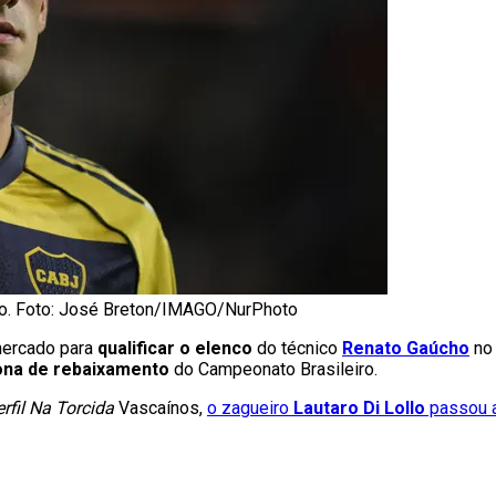
sco. Foto: José Breton/IMAGO/NurPhoto
mercado para
qualificar o elenco
do técnico
Renato Gaúcho
no 
ona de rebaixamento
do Campeonato Brasileiro.
erfil Na Torcida
Vascaínos,
o zagueiro
Lautaro Di Lollo
passou a