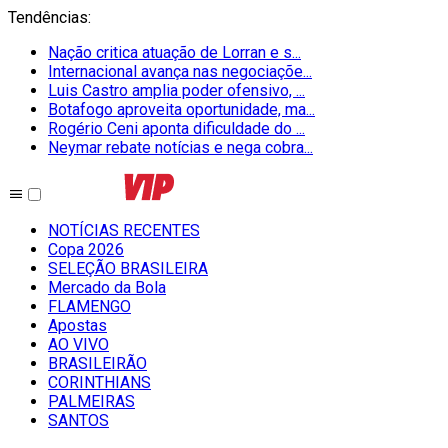
Tendências
:
Nação critica atuação de Lorran e s...
Internacional avança nas negociaçõe...
Luis Castro amplia poder ofensivo, ...
Botafogo aproveita oportunidade, ma...
Rogério Ceni aponta dificuldade do ...
Neymar rebate notícias e nega cobra...
NOTÍCIAS RECENTES
Copa 2026
SELEÇÃO BRASILEIRA
Mercado da Bola
FLAMENGO
Apostas
AO VIVO
BRASILEIRÃO
CORINTHIANS
PALMEIRAS
SANTOS