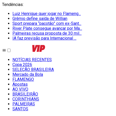
Tendências
:
Luiz Henrique quer jogar no Flameng...
Grêmio define saída de Willian
Sport prepara “pacotão” com ex-Sant...
River Plate consegue avançar por Ma...
Palmeiras recusa proposta de 30 mil...
IA faz previsão para Internacional ...
NOTÍCIAS RECENTES
Copa 2026
SELEÇÃO BRASILEIRA
Mercado da Bola
FLAMENGO
Apostas
AO VIVO
BRASILEIRÃO
CORINTHIANS
PALMEIRAS
SANTOS