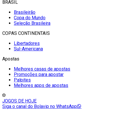
BRASIL
Brasileirão
Copa do Mundo
Seleção Brasileira
COPAS CONTINENTAIS
Libertadores
Sul-Americana
Apostas
Melhores casas de apostas
Promoções para apostar
Palpites
Melhores apps de apostas
JOGOS DE HOJE
Siga o canal do Bolavip no WhatsApp