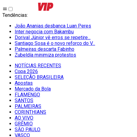
Tendências
:
João Ananias desbanca Luan Peres
Inter negocia com Bakambu
Dorival Júnior vê erros se repetire...
Santiago Sosa é o novo reforço do V...
Palmeiras descarta Fabinho
Zubeldía minimiza protestos
NOTÍCIAS RECENTES
Copa 2026
SELEÇÃO BRASILEIRA
Apostas
Mercado da Bola
FLAMENGO
SANTOS
PALMEIRAS
CORINTHIANS
AO VIVO
GRÊMIO
SĀO PAULO
VASCO