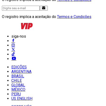
O registro implica a aceitação do
Termos e Condições
siga-nos
EDIÇÕES
ARGENTINA
BRASIL
CHILE
GLOBAL
MÉXICO
PERU
US ENGLISH