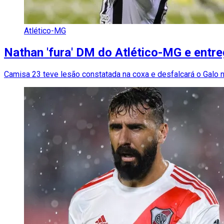
Atlético-MG
Nathan 'fura' DM do Atlético-MG e entre
Camisa 23 teve lesão constatada na coxa e desfalcará o Galo n