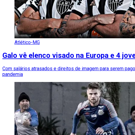
Atlético-MG
Galo vê elenco visado na Europa e 4 jov
Com salários atrasados e direitos de imagem para serem pagos 
pandemia