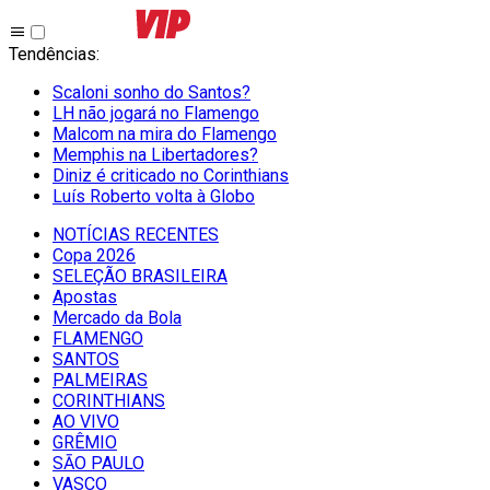
Tendências
:
Scaloni sonho do Santos?
LH não jogará no Flamengo
Malcom na mira do Flamengo
Memphis na Libertadores?
Diniz é criticado no Corinthians
Luís Roberto volta à Globo
NOTÍCIAS RECENTES
Copa 2026
SELEÇÃO BRASILEIRA
Apostas
Mercado da Bola
FLAMENGO
SANTOS
PALMEIRAS
CORINTHIANS
AO VIVO
GRÊMIO
SĀO PAULO
VASCO