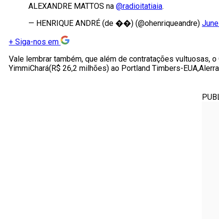
ALEXANDRE MATTOS na
@radioitatiaia
.
— HENRIQUE ANDRÉ (de ��) (@ohenriqueandre)
June
+
Siga-nos em
Vale lembrar também, que além de contratações vultuosas, 
YimmiChará(R$ 26,2 milhões) ao Portland Timbers-EUA,Alerran
PUB