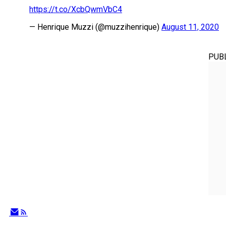
https://t.co/XcbQwmVbC4
— Henrique Muzzi (@muzzihenrique)
August 11, 2020
PUB