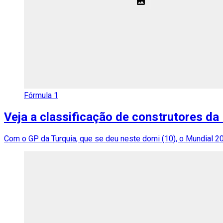
Fórmula 1
Veja a classificação de construtores da
Com o GP da Turquia, que se deu neste domi (10), o Mundial 2