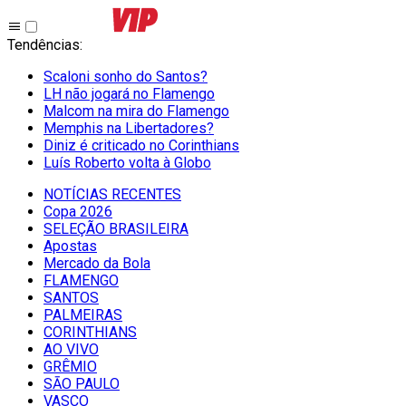
Tendências
:
Scaloni sonho do Santos?
LH não jogará no Flamengo
Malcom na mira do Flamengo
Memphis na Libertadores?
Diniz é criticado no Corinthians
Luís Roberto volta à Globo
NOTÍCIAS RECENTES
Copa 2026
SELEÇÃO BRASILEIRA
Apostas
Mercado da Bola
FLAMENGO
SANTOS
PALMEIRAS
CORINTHIANS
AO VIVO
GRÊMIO
SĀO PAULO
VASCO