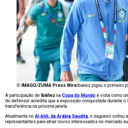
©
IMAGO/ZUMA Press Wire
Ibanez jogou o primeiro 
A participação de
Ibáñez
na
Copa do Mundo
é vista como um
do defensor acredita que a exposição conquistada durante o 
transferência na próxima janela.
Atualmente no
Al Ahli, da Arábia Saudita
, o zagueiro voltou 
representantes para atrair novos interessados no mercado e