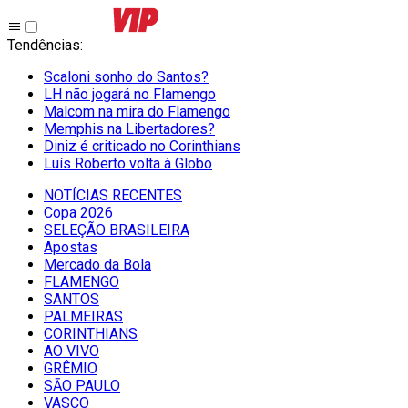
Tendências
:
Scaloni sonho do Santos?
LH não jogará no Flamengo
Malcom na mira do Flamengo
Memphis na Libertadores?
Diniz é criticado no Corinthians
Luís Roberto volta à Globo
NOTÍCIAS RECENTES
Copa 2026
SELEÇÃO BRASILEIRA
Apostas
Mercado da Bola
FLAMENGO
SANTOS
PALMEIRAS
CORINTHIANS
AO VIVO
GRÊMIO
SĀO PAULO
VASCO