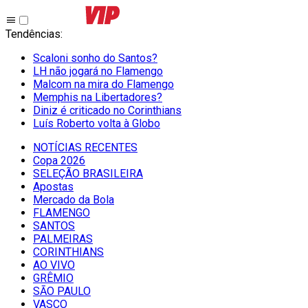
Tendências
:
Scaloni sonho do Santos?
LH não jogará no Flamengo
Malcom na mira do Flamengo
Memphis na Libertadores?
Diniz é criticado no Corinthians
Luís Roberto volta à Globo
NOTÍCIAS RECENTES
Copa 2026
SELEÇÃO BRASILEIRA
Apostas
Mercado da Bola
FLAMENGO
SANTOS
PALMEIRAS
CORINTHIANS
AO VIVO
GRÊMIO
SĀO PAULO
VASCO