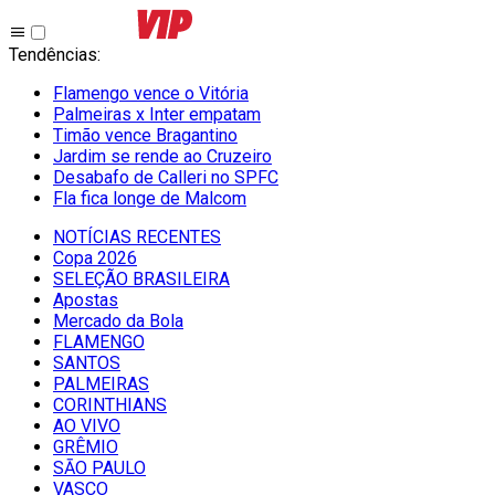
Tendências
:
Flamengo vence o Vitória
Palmeiras x Inter empatam
Timão vence Bragantino
Jardim se rende ao Cruzeiro
Desabafo de Calleri no SPFC
Fla fica longe de Malcom
NOTÍCIAS RECENTES
Copa 2026
SELEÇÃO BRASILEIRA
Apostas
Mercado da Bola
FLAMENGO
SANTOS
PALMEIRAS
CORINTHIANS
AO VIVO
GRÊMIO
SĀO PAULO
VASCO