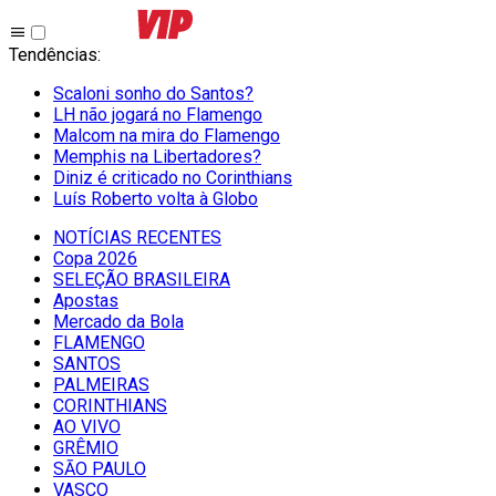
Tendências
:
Scaloni sonho do Santos?
LH não jogará no Flamengo
Malcom na mira do Flamengo
Memphis na Libertadores?
Diniz é criticado no Corinthians
Luís Roberto volta à Globo
NOTÍCIAS RECENTES
Copa 2026
SELEÇÃO BRASILEIRA
Apostas
Mercado da Bola
FLAMENGO
SANTOS
PALMEIRAS
CORINTHIANS
AO VIVO
GRÊMIO
SĀO PAULO
VASCO