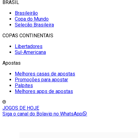
BRASIL
Brasileirão
Copa do Mundo
Seleção Brasileira
COPAS CONTINENTAIS
Libertadores
Sul-Americana
Apostas
Melhores casas de apostas
Promoções para apostar
Palpites
Melhores apps de apostas
JOGOS DE HOJE
Siga o canal do Bolavip no WhatsApp