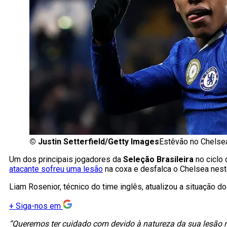
©
Justin Setterfield/Getty Images
Estêvão no Chelse
Um dos principais jogadores da
Seleção Brasileira
no ciclo
atacante sofreu uma lesão
na coxa e desfalca o Chelsea nes
Liam Rosenior, técnico do time inglês, atualizou a situação d
+
Siga-nos em
“Queremos ter cuidado com devido à natureza da sua lesão na