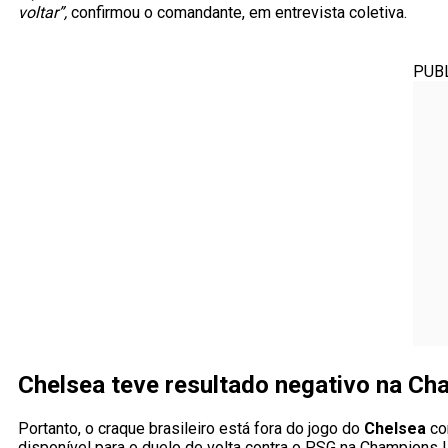
voltar”,
confirmou o comandante, em entrevista coletiva.
PUB
Chelsea teve resultado negativo na C
Portanto, o craque brasileiro está fora do jogo do
Chelsea
con
disponível para o duelo de volta contra o PSG na Champions L