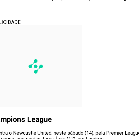
LICIDADE
hampions League
tra o Newcastle United, neste sábado (14), pela Premier League
eague, que será na terça-feira (17), em Londres.