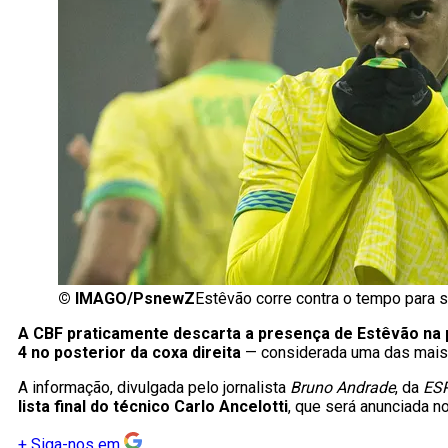
©
IMAGO/PsnewZ
Estêvão corre contra o tempo para 
A CBF praticamente descarta a presença de Estêvão na
4 no posterior da coxa direita
— considerada uma das mais g
A informação, divulgada pelo jornalista
Bruno Andrade
, da
ES
lista final do técnico Carlo Ancelotti
, que será anunciada n
+
Siga-nos em