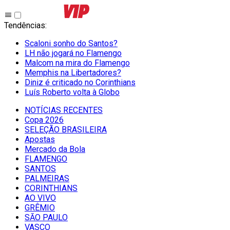
Tendências
:
Scaloni sonho do Santos?
LH não jogará no Flamengo
Malcom na mira do Flamengo
Memphis na Libertadores?
Diniz é criticado no Corinthians
Luís Roberto volta à Globo
NOTÍCIAS RECENTES
Copa 2026
SELEÇÃO BRASILEIRA
Apostas
Mercado da Bola
FLAMENGO
SANTOS
PALMEIRAS
CORINTHIANS
AO VIVO
GRÊMIO
SĀO PAULO
VASCO