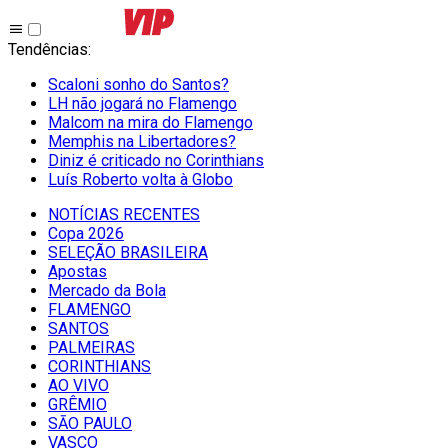
Tendências
:
Scaloni sonho do Santos?
LH não jogará no Flamengo
Malcom na mira do Flamengo
Memphis na Libertadores?
Diniz é criticado no Corinthians
Luís Roberto volta à Globo
NOTÍCIAS RECENTES
Copa 2026
SELEÇÃO BRASILEIRA
Apostas
Mercado da Bola
FLAMENGO
SANTOS
PALMEIRAS
CORINTHIANS
AO VIVO
GRÊMIO
SĀO PAULO
VASCO