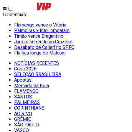
Tendências
:
Flamengo vence o Vitória
Palmeiras x Inter empatam
Timão vence Bragantino
Jardim se rende ao Cruzeiro
Desabafo de Calleri no SPFC
Fla fica longe de Malcom
NOTÍCIAS RECENTES
Copa 2026
SELEÇÃO BRASILEIRA
Apostas
Mercado da Bola
FLAMENGO
SANTOS
PALMEIRAS
CORINTHIANS
AO VIVO
GRÊMIO
SĀO PAULO
VASCO