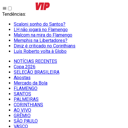
Tendências
:
Scaloni sonho do Santos?
LH não jogará no Flamengo
Malcom na mira do Flamengo
Memphis na Libertadores?
Diniz é criticado no Corinthians
Luís Roberto volta à Globo
NOTÍCIAS RECENTES
Copa 2026
SELEÇÃO BRASILEIRA
Apostas
Mercado da Bola
FLAMENGO
SANTOS
PALMEIRAS
CORINTHIANS
AO VIVO
GRÊMIO
SĀO PAULO
VASCO