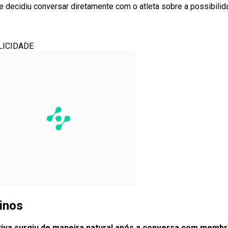
ue decidiu conversar diretamente com o atleta sobre a possibili
LICIDADE
inos
iativa surgiu de maneira natural após a conversa com memb