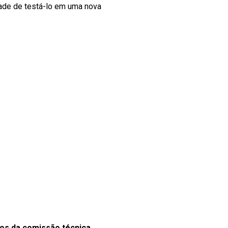
dade de testá-lo em uma nova
ros da comissão técnica
.