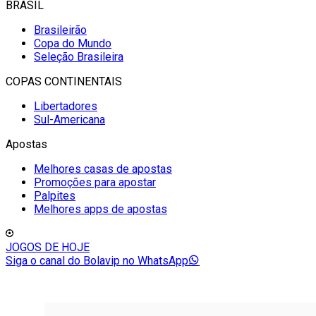
BRASIL
Brasileirão
Copa do Mundo
Seleção Brasileira
COPAS CONTINENTAIS
Libertadores
Sul-Americana
Apostas
Melhores casas de apostas
Promoções para apostar
Palpites
Melhores apps de apostas
JOGOS DE HOJE
Siga o canal do Bolavip no WhatsApp