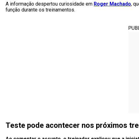
A informação despertou curiosidade em
Roger Machado
, q
função durante os treinamentos.
PUB
Teste pode acontecer nos próximos tre
Ao comentar o assunto, o treinador explicou que a inic