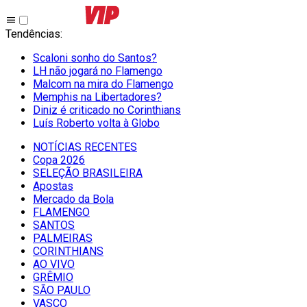
Tendências
:
Scaloni sonho do Santos?
LH não jogará no Flamengo
Malcom na mira do Flamengo
Memphis na Libertadores?
Diniz é criticado no Corinthians
Luís Roberto volta à Globo
NOTÍCIAS RECENTES
Copa 2026
SELEÇÃO BRASILEIRA
Apostas
Mercado da Bola
FLAMENGO
SANTOS
PALMEIRAS
CORINTHIANS
AO VIVO
GRÊMIO
SĀO PAULO
VASCO