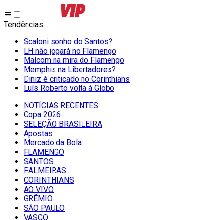
Tendências
:
Scaloni sonho do Santos?
LH não jogará no Flamengo
Malcom na mira do Flamengo
Memphis na Libertadores?
Diniz é criticado no Corinthians
Luís Roberto volta à Globo
NOTÍCIAS RECENTES
Copa 2026
SELEÇÃO BRASILEIRA
Apostas
Mercado da Bola
FLAMENGO
SANTOS
PALMEIRAS
CORINTHIANS
AO VIVO
GRÊMIO
SĀO PAULO
VASCO