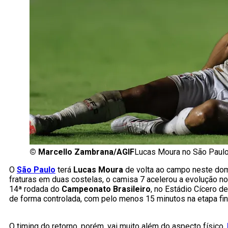
©
Marcello Zambrana/AGIF
Lucas Moura no São Paulo
O
São Paulo
terá
Lucas Moura
de volta ao campo neste dom
fraturas em duas costelas, o camisa 7 acelerou a evolução 
14ª rodada do
Campeonato Brasileiro
, no Estádio Cícero d
de forma controlada, com pelo menos 15 minutos na etapa final
O timing do retorno, porém, vai muito além do aspecto físico.