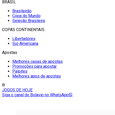
BRASIL
Brasileirão
Copa do Mundo
Seleção Brasileira
COPAS CONTINENTAIS
Libertadores
Sul-Americana
Apostas
Melhores casas de apostas
Promoções para apostar
Palpites
Melhores apps de apostas
JOGOS DE HOJE
Siga o canal do Bolavip no WhatsApp