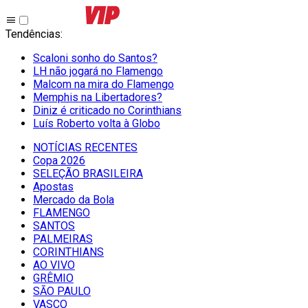
Tendências
:
Scaloni sonho do Santos?
LH não jogará no Flamengo
Malcom na mira do Flamengo
Memphis na Libertadores?
Diniz é criticado no Corinthians
Luís Roberto volta à Globo
NOTÍCIAS RECENTES
Copa 2026
SELEÇÃO BRASILEIRA
Apostas
Mercado da Bola
FLAMENGO
SANTOS
PALMEIRAS
CORINTHIANS
AO VIVO
GRÊMIO
SĀO PAULO
VASCO