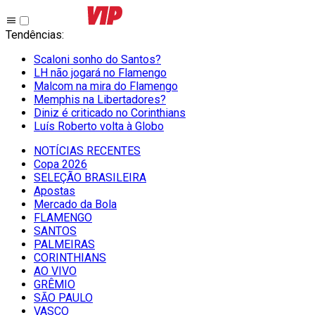
Tendências
:
Scaloni sonho do Santos?
LH não jogará no Flamengo
Malcom na mira do Flamengo
Memphis na Libertadores?
Diniz é criticado no Corinthians
Luís Roberto volta à Globo
NOTÍCIAS RECENTES
Copa 2026
SELEÇÃO BRASILEIRA
Apostas
Mercado da Bola
FLAMENGO
SANTOS
PALMEIRAS
CORINTHIANS
AO VIVO
GRÊMIO
SĀO PAULO
VASCO