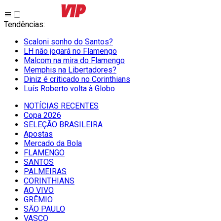
Tendências
:
Scaloni sonho do Santos?
LH não jogará no Flamengo
Malcom na mira do Flamengo
Memphis na Libertadores?
Diniz é criticado no Corinthians
Luís Roberto volta à Globo
NOTÍCIAS RECENTES
Copa 2026
SELEÇÃO BRASILEIRA
Apostas
Mercado da Bola
FLAMENGO
SANTOS
PALMEIRAS
CORINTHIANS
AO VIVO
GRÊMIO
SĀO PAULO
VASCO