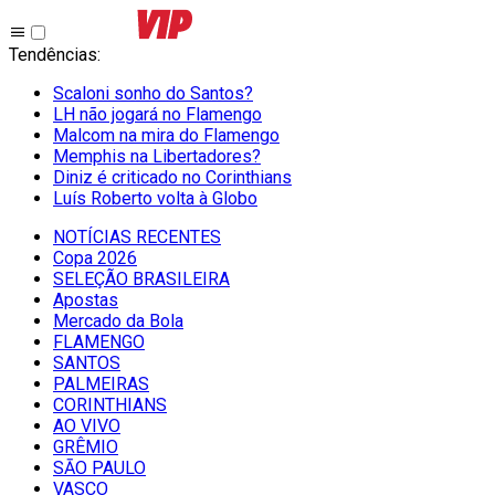
Tendências
:
Scaloni sonho do Santos?
LH não jogará no Flamengo
Malcom na mira do Flamengo
Memphis na Libertadores?
Diniz é criticado no Corinthians
Luís Roberto volta à Globo
NOTÍCIAS RECENTES
Copa 2026
SELEÇÃO BRASILEIRA
Apostas
Mercado da Bola
FLAMENGO
SANTOS
PALMEIRAS
CORINTHIANS
AO VIVO
GRÊMIO
SĀO PAULO
VASCO