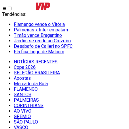
Tendências
:
Flamengo vence o Vitória
Palmeiras x Inter empatam
Timão vence Bragantino
Jardim se rende ao Cruzeiro
Desabafo de Calleri no SPFC
Fla fica longe de Malcom
NOTÍCIAS RECENTES
Copa 2026
SELEÇÃO BRASILEIRA
Apostas
Mercado da Bola
FLAMENGO
SANTOS
PALMEIRAS
CORINTHIANS
AO VIVO
GRÊMIO
SĀO PAULO
VASCO