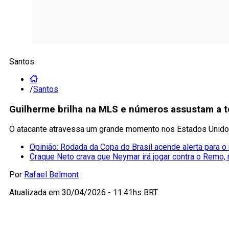
Santos
/
Santos
Guilherme brilha na MLS e números assustam a t
O atacante atravessa um grande momento nos Estados Unidos
Opinião: Rodada da Copa do Brasil acende alerta para o 
Craque Neto crava que Neymar irá jogar contra o Remo,
Por
Rafael Belmont
Atualizada em
30/04/2026 - 11:41hs BRT