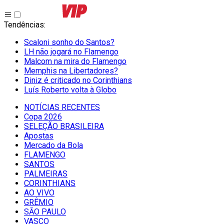
Tendências
:
Scaloni sonho do Santos?
LH não jogará no Flamengo
Malcom na mira do Flamengo
Memphis na Libertadores?
Diniz é criticado no Corinthians
Luís Roberto volta à Globo
NOTÍCIAS RECENTES
Copa 2026
SELEÇÃO BRASILEIRA
Apostas
Mercado da Bola
FLAMENGO
SANTOS
PALMEIRAS
CORINTHIANS
AO VIVO
GRÊMIO
SĀO PAULO
VASCO