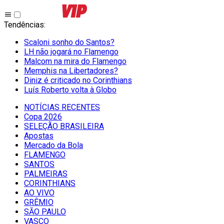
Tendências
:
Scaloni sonho do Santos?
LH não jogará no Flamengo
Malcom na mira do Flamengo
Memphis na Libertadores?
Diniz é criticado no Corinthians
Luís Roberto volta à Globo
NOTÍCIAS RECENTES
Copa 2026
SELEÇÃO BRASILEIRA
Apostas
Mercado da Bola
FLAMENGO
SANTOS
PALMEIRAS
CORINTHIANS
AO VIVO
GRÊMIO
SĀO PAULO
VASCO