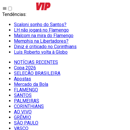
Tendências
:
Scaloni sonho do Santos?
LH não jogará no Flamengo
Malcom na mira do Flamengo
Memphis na Libertadores?
Diniz é criticado no Corinthians
Luís Roberto volta à Globo
NOTÍCIAS RECENTES
Copa 2026
SELEÇÃO BRASILEIRA
Apostas
Mercado da Bola
FLAMENGO
SANTOS
PALMEIRAS
CORINTHIANS
AO VIVO
GRÊMIO
SĀO PAULO
VASCO