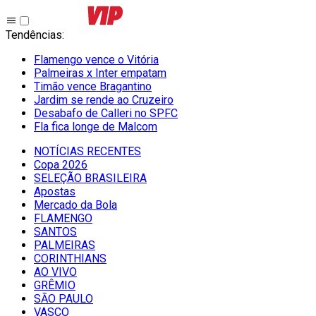
Tendências
:
Flamengo vence o Vitória
Palmeiras x Inter empatam
Timão vence Bragantino
Jardim se rende ao Cruzeiro
Desabafo de Calleri no SPFC
Fla fica longe de Malcom
NOTÍCIAS RECENTES
Copa 2026
SELEÇÃO BRASILEIRA
Apostas
Mercado da Bola
FLAMENGO
SANTOS
PALMEIRAS
CORINTHIANS
AO VIVO
GRÊMIO
SĀO PAULO
VASCO