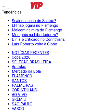
Tendências
:
Scaloni sonho do Santos?
LH não jogará no Flamengo
Malcom na mira do Flamengo
Memphis na Libertadores?
Diniz é criticado no Corinthians
Luís Roberto volta à Globo
NOTÍCIAS RECENTES
Copa 2026
SELEÇÃO BRASILEIRA
Apostas
Mercado da Bola
FLAMENGO
SANTOS
PALMEIRAS
CORINTHIANS
AO VIVO
GRÊMIO
SĀO PAULO
VASCO