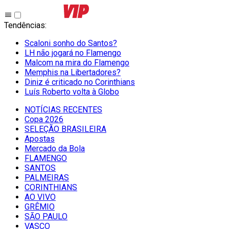
Tendências
:
Scaloni sonho do Santos?
LH não jogará no Flamengo
Malcom na mira do Flamengo
Memphis na Libertadores?
Diniz é criticado no Corinthians
Luís Roberto volta à Globo
NOTÍCIAS RECENTES
Copa 2026
SELEÇÃO BRASILEIRA
Apostas
Mercado da Bola
FLAMENGO
SANTOS
PALMEIRAS
CORINTHIANS
AO VIVO
GRÊMIO
SĀO PAULO
VASCO