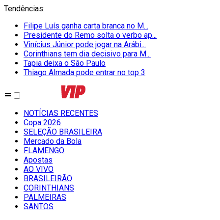
Tendências
:
Filipe Luís ganha carta branca no M...
Presidente do Remo solta o verbo ap...
Vinícius Júnior pode jogar na Arábi...
Corinthians tem dia decisivo para M...
Tapia deixa o São Paulo
Thiago Almada pode entrar no top 3
NOTÍCIAS RECENTES
Copa 2026
SELEÇÃO BRASILEIRA
Mercado da Bola
FLAMENGO
Apostas
AO VIVO
BRASILEIRÃO
CORINTHIANS
PALMEIRAS
SANTOS