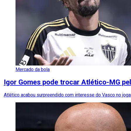
Mercado da bola
Igor Gomes pode trocar Atlético-MG pe
Atlético acabou surpreendido com interesse do Vasco no joga