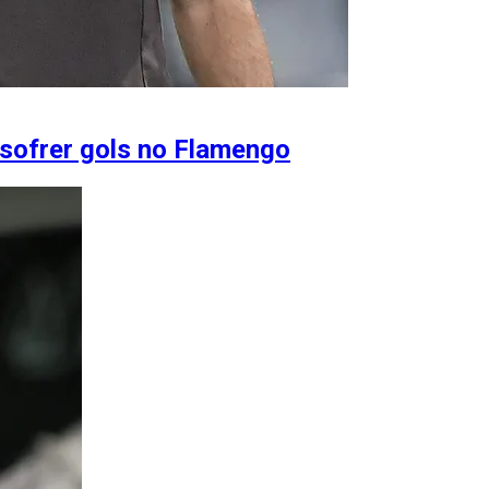
 sofrer gols no Flamengo