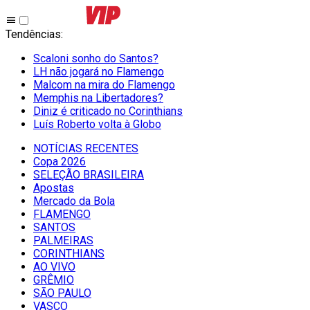
Tendências
:
Scaloni sonho do Santos?
LH não jogará no Flamengo
Malcom na mira do Flamengo
Memphis na Libertadores?
Diniz é criticado no Corinthians
Luís Roberto volta à Globo
NOTÍCIAS RECENTES
Copa 2026
SELEÇÃO BRASILEIRA
Apostas
Mercado da Bola
FLAMENGO
SANTOS
PALMEIRAS
CORINTHIANS
AO VIVO
GRÊMIO
SĀO PAULO
VASCO