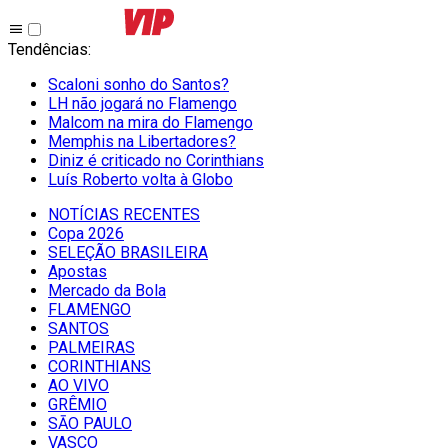
Tendências
:
Scaloni sonho do Santos?
LH não jogará no Flamengo
Malcom na mira do Flamengo
Memphis na Libertadores?
Diniz é criticado no Corinthians
Luís Roberto volta à Globo
NOTÍCIAS RECENTES
Copa 2026
SELEÇÃO BRASILEIRA
Apostas
Mercado da Bola
FLAMENGO
SANTOS
PALMEIRAS
CORINTHIANS
AO VIVO
GRÊMIO
SĀO PAULO
VASCO